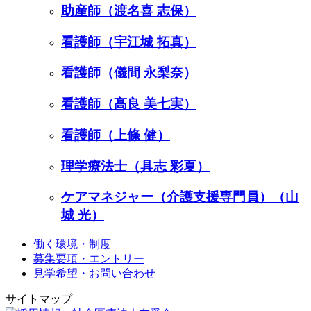
助産師（渡名喜 志保）
看護師（宇江城 拓真）
看護師（儀間 永梨奈）
看護師（髙良 美七実）
看護師（上條 健）
理学療法士（具志 彩夏）
ケアマネジャー（介護支援専門員）（山
城 光）
働く環境・制度
募集要項・エントリー
見学希望・お問い合わせ
サイトマップ