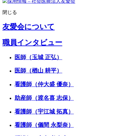
閉じる
友愛会について
職員インタビュー
医師（玉城 正弘）
医師（楢山 耕平）
看護師（仲大盛 優奈）
助産師（渡名喜 志保）
看護師（宇江城 拓真）
看護師（儀間 永梨奈）