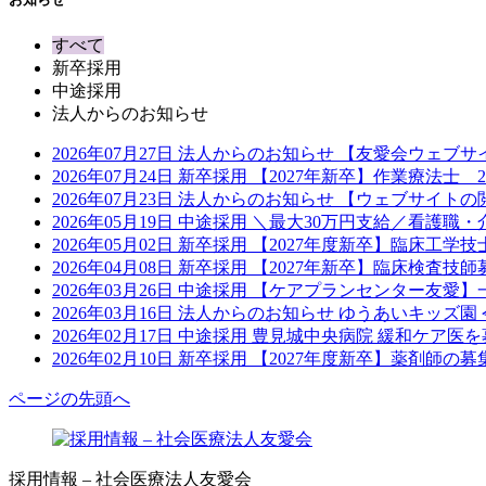
すべて
新卒採用
中途採用
法人からのお知らせ
2026年07月27日
法人からのお知らせ
【友愛会ウェブサ
2026年07月24日
新卒採用
【2027年新卒】作業療法士
2026年07月23日
法人からのお知らせ
【ウェブサイトの
2026年05月19日
中途採用
＼最大30万円支給／看護職・
2026年05月02日
新卒採用
【2027年度新卒】臨床工学
2026年04月08日
新卒採用
【2027年新卒】臨床検査技
2026年03月26日
中途採用
【ケアプランセンター友愛】
2026年03月16日
法人からのお知らせ
ゆうあいキッズ園 
2026年02月17日
中途採用
豊見城中央病院 緩和ケア医
2026年02月10日
新卒採用
【2027年度新卒】薬剤師の
ページの先頭へ
採用情報 – 社会医療法人友愛会