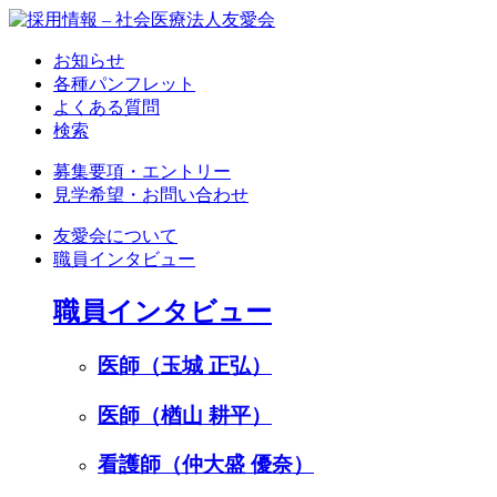
お知らせ
各種パンフレット
よくある質問
検索
募集要項・エントリー
見学希望・お問い合わせ
友愛会について
職員インタビュー
職員インタビュー
医師（玉城 正弘）
医師（楢山 耕平）
看護師（仲大盛 優奈）