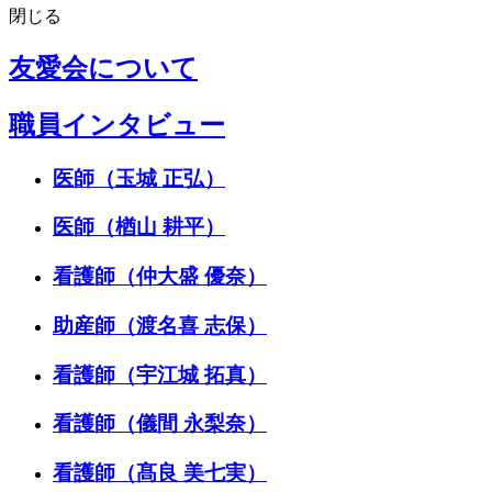
閉じる
友愛会について
職員インタビュー
医師（玉城 正弘）
医師（楢山 耕平）
看護師（仲大盛 優奈）
助産師（渡名喜 志保）
看護師（宇江城 拓真）
看護師（儀間 永梨奈）
看護師（髙良 美七実）