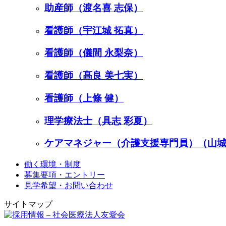
助産師（渡名喜 志保）
看護師（宇江城 拓真）
看護師（儀間 永梨奈）
看護師（髙良 美七実）
看護師（上條 健）
理学療法士（具志 彩夏）
ケアマネジャー（介護支援専門員）（山城
働く環境・制度
募集要項・エントリー
見学希望・お問い合わせ
サイトマップ