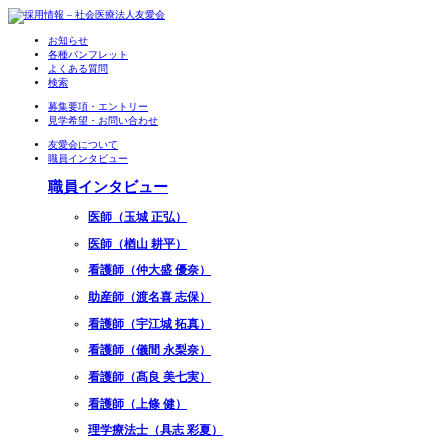
お知らせ
各種パンフレット
よくある質問
検索
募集要項・エントリー
見学希望・お問い合わせ
友愛会について
職員インタビュー
職員インタビュー
医師（玉城 正弘）
医師（楢山 耕平）
看護師（仲大盛 優奈）
助産師（渡名喜 志保）
看護師（宇江城 拓真）
看護師（儀間 永梨奈）
看護師（髙良 美七実）
看護師（上條 健）
理学療法士（具志 彩夏）