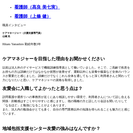
看護師（髙良 美七実）
看護師（上條 健）
職員インタビュー
ケアマネージャー（介護支援専門員）
山城 光
Hikaru Yamashiro
勤続年数3年
ケアマネジャーを目指した理由をお聞かせください
以前は法人外のデイサービスで機能訓練指導員として働いていました。そこで、ご高齢で疾患を
お持ちの方は訓練だけではなかなか状態が改善せず、運動以外にも栄養や服薬など全体のバラン
スが重要だと感じました。訓練だけでなくこれら全体を通してもっと深く利用者さんと関わって
力になりたいと思い、ケアマネジャーの資格を取得しました。
友愛会に入職してよかったと思う点は？
訪問看護や通所リハの事務所が近くにあり相談しやすい環境で、利用者さんについて話し合える
関係・距離感はすごくやりやすいと感じますし、他の職種の方と話したり会話を聞いたりして
「なるほど」と勉強になることがよくあります。
また、法人内の勉強会がとても多く、自分の専門業務以外の知識を得られることも魅力だと感じ
ています。
地域包括支援センター友愛の強みはなんですか？