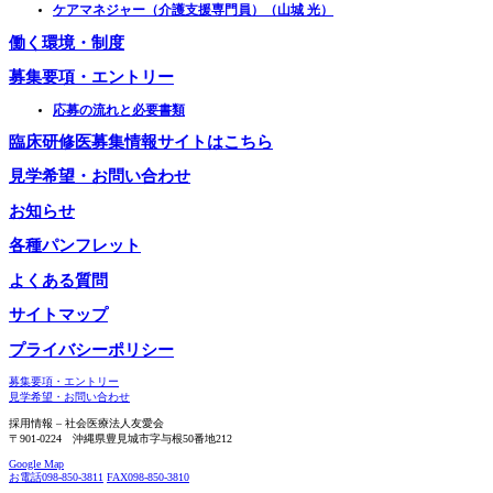
ケアマネジャー（介護支援専門員）（山城 光）
働く環境・制度
募集要項・エントリー
応募の流れと必要書類
臨床研修医募集情報サイトはこちら
見学希望・お問い合わせ
お知らせ
各種パンフレット
よくある質問
サイトマップ
プライバシーポリシー
募集要項・エントリー
見学希望・お問い合わせ
採用情報 – 社会医療法人友愛会
〒901-0224 沖縄県豊見城市字与根50番地212
Google Map
お電話
098-850-3811
FAX
098-850-3810