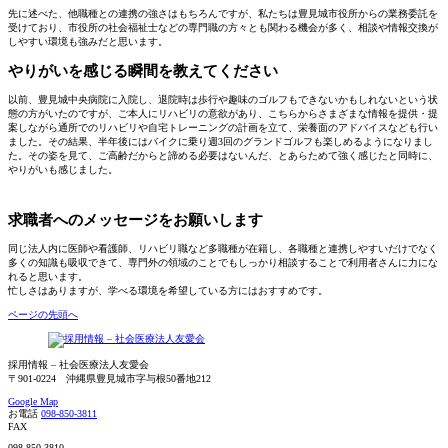
先に述べた、他職種との連携の強さはもちろんですが、私たちは豊見城市役所からの業務委託を
受けており、市役所の社会福祉士などの専門職の方々とも関わる機会が多く、相談や情報交換が
しやすい環境も強みだと思います。
やりがいを感じる瞬間を教えてください
以前、豊見城中央病院に入院し、退院時は歩行や趣味のゴルフもできないかもしれないという状
態の方がいたのですが、ご本人にリハビリの意欲があり、こちらからさまざまな情報を提供・提
案しながら通所でのリハビリや自宅トレーニングの計画を立て、栄養面のアドバイスなども行い
ました。その結果、半年後にはバイクに乗り週3回のグランドゴルフも楽しめるようになりまし
た。その姿を見て、ご高齢だからと諦める必要はないんだ、とあらためて強く感じたと同時に、
やりがいも感じました。
求職者へのメッセージをお願いします
同じ法人内に医師や看護師、リハビリ職など多職種が在籍し、各職種と連携しやすいだけでなく
多くの知識も吸収できて、専門外の領域のことでもしっかり相談することで利用者さんに力にな
れると思います。
忙しさはありますが、学べる環境を希望している方にはおすすめです。
ページの先頭へ
採用情報 – 社会医療法人友愛会
〒901-0224 沖縄県豊見城市字与根50番地212
Google Map
お電話
098-850-3811
FAX
098-850-3810