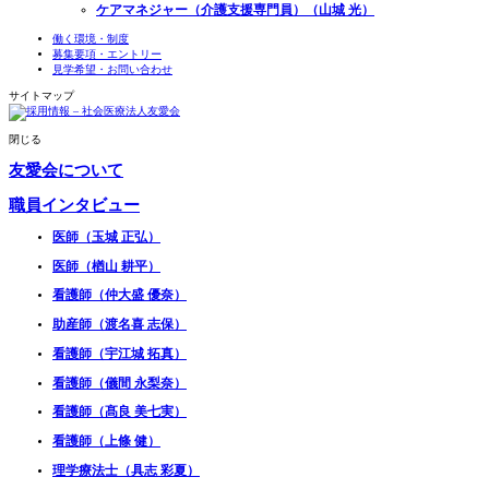
ケアマネジャー（介護支援専門員）（山城 光）
働く環境・制度
募集要項・エントリー
見学希望・お問い合わせ
サイトマップ
閉じる
友愛会について
職員インタビュー
医師（玉城 正弘）
医師（楢山 耕平）
看護師（仲大盛 優奈）
助産師（渡名喜 志保）
看護師（宇江城 拓真）
看護師（儀間 永梨奈）
看護師（髙良 美七実）
看護師（上條 健）
理学療法士（具志 彩夏）