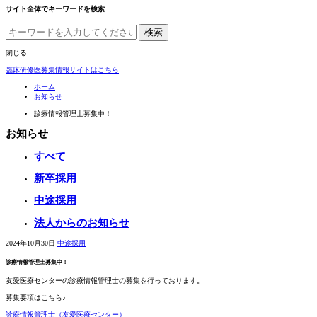
サイト全体でキーワードを検索
検索
閉じる
臨床研修医募集情報サイトはこちら
ホーム
お知らせ
診療情報管理士募集中！
お知らせ
すべて
新卒採用
中途採用
法人からのお知らせ
2024年10月30日
中途採用
診療情報管理士募集中！
友愛医療センターの診療情報管理士の募集を行っております。
募集要項はこちら♪
診療情報管理士（友愛医療センター）