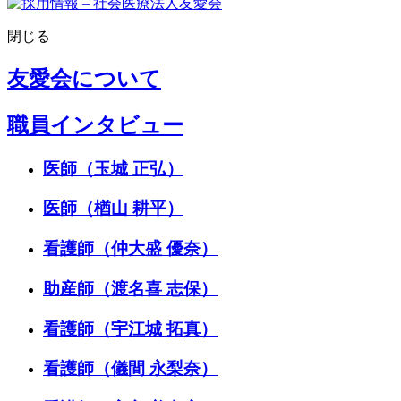
閉じる
友愛会について
職員インタビュー
医師（玉城 正弘）
医師（楢山 耕平）
看護師（仲大盛 優奈）
助産師（渡名喜 志保）
看護師（宇江城 拓真）
看護師（儀間 永梨奈）