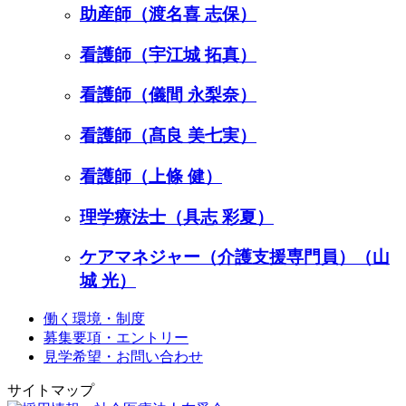
助産師（渡名喜 志保）
看護師（宇江城 拓真）
看護師（儀間 永梨奈）
看護師（髙良 美七実）
看護師（上條 健）
理学療法士（具志 彩夏）
ケアマネジャー（介護支援専門員）（山
城 光）
働く環境・制度
募集要項・エントリー
見学希望・お問い合わせ
サイトマップ