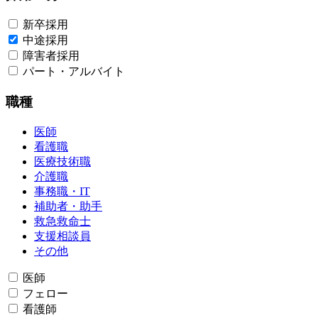
新卒採用
中途採用
障害者採用
パート・アルバイト
職種
医師
看護職
医療技術職​
介護職​
事務職・IT​
補助者・助手
救急救命士
支援相談員
その他
医師
フェロー
看護師