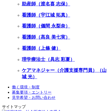
助産師（渡名喜 志保）
看護師（宇江城 拓真）
看護師（儀間 永梨奈）
看護師（髙良 美七実）
看護師（上條 健）
理学療法士（具志 彩夏）
ケアマネジャー（介護支援専門員）（山
城 光）
働く環境・制度
募集要項・エントリー
見学希望・お問い合わせ
サイトマップ