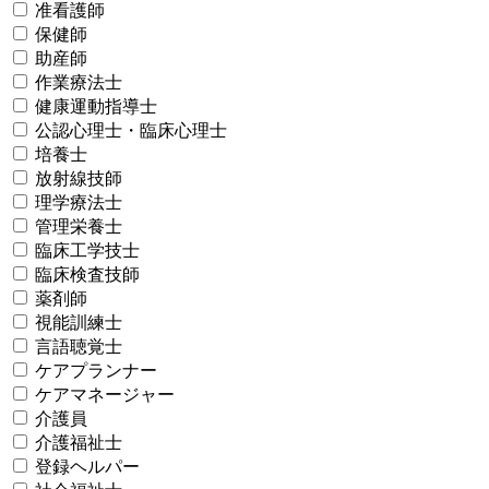
准看護師
保健師
助産師
作業療法士​
健康運動指導士
公認心理士・臨床心理士
培養士
放射線技師​
理学療法士​
管理栄養士​
臨床工学技士​
臨床検査技師​
薬剤師​
視能訓練士
言語聴覚士​
ケアプランナー
ケアマネージャー
介護員​
介護福祉士​
登録ヘルパー​