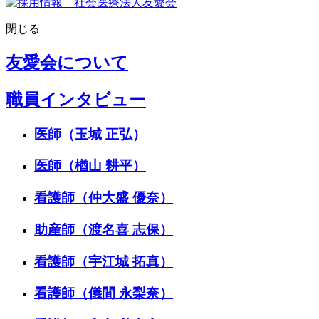
閉じる
友愛会について
職員インタビュー
医師（玉城 正弘）
医師（楢山 耕平）
看護師（仲大盛 優奈）
助産師（渡名喜 志保）
看護師（宇江城 拓真）
看護師（儀間 永梨奈）