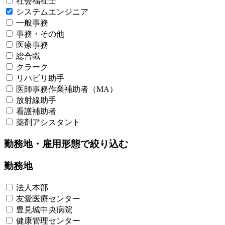
社会福祉士
システムエンジニア​
一般事務​
事務・その他
医療事務​
総合職​
クラーク
リハビリ助手
医師事務作業補助者（MA）
放射線助手
看護補助者​
薬剤アシスタント
勤務地・雇用形態で絞り込む
勤務地
法人本部
友愛医療センター​
豊見城中央病院​
健康管理センター​