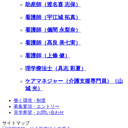
助産師（渡名喜 志保）
看護師（宇江城 拓真）
看護師（儀間 永梨奈）
看護師（髙良 美七実）
看護師（上條 健）
理学療法士（具志 彩夏）
ケアマネジャー（介護支援専門員）（山
城 光）
働く環境・制度
募集要項・エントリー
見学希望・お問い合わせ
サイトマップ