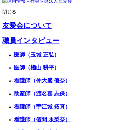
閉じる
友愛会について
職員インタビュー
医師（玉城 正弘）
医師（楢山 耕平）
看護師（仲大盛 優奈）
助産師（渡名喜 志保）
看護師（宇江城 拓真）
看護師（儀間 永梨奈）