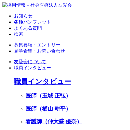
お知らせ
各種パンフレット
よくある質問
検索
募集要項・エントリー
見学希望・お問い合わせ
友愛会について
職員インタビュー
職員インタビュー
医師（玉城 正弘）
医師（楢山 耕平）
看護師（仲大盛 優奈）