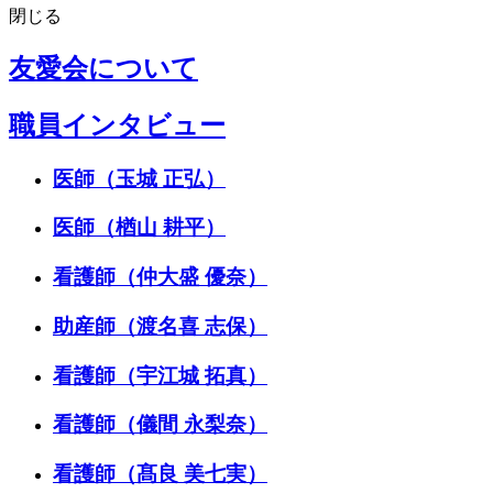
閉じる
友愛会について
職員インタビュー
医師（玉城 正弘）
医師（楢山 耕平）
看護師（仲大盛 優奈）
助産師（渡名喜 志保）
看護師（宇江城 拓真）
看護師（儀間 永梨奈）
看護師（髙良 美七実）