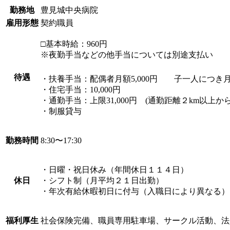
勤務地
豊見城中央病院​
雇用形態
契約職員
□基本時給：960円
※夜勤手当などの他手当については別途支払い
待遇
・扶養手当：配偶者月額5,000円 子一人につき月額
・住宅手当：10,000円
・通勤手当：上限31,000円 (通勤距離２km以上か
・制服貸与
勤務時間
8:30〜17:30
・日曜・祝日休み（年間休日１１４日）
休日
・シフト制（月平均２１日出勤）
・年次有給休暇初日に付与（入職日により異なる）
福利厚生
社会保険完備、職員専用駐車場、サークル活動、法