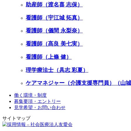
助産師（渡名喜 志保）
看護師（宇江城 拓真）
看護師（儀間 永梨奈）
看護師（髙良 美七実）
看護師（上條 健）
理学療法士（具志 彩夏）
ケアマネジャー（介護支援専門員）（山城
働く環境・制度
募集要項・エントリー
見学希望・お問い合わせ
サイトマップ