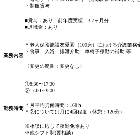
・制服貸与
■賞与：あり 前年度実績 3.7ヶ月分
■退職金：あり
＊老人保険施設友愛園（100床）における介護業務
・食事、入浴、排泄介助、車椅子移動の補助 等
業務内容
〈変更の範囲：変更なし〉
①8:30〜17:30
②17:00～9:00
＊月平均労働時間：168ｈ
勤務時間
＊②については月に4回程度（休憩：120分）
※相談に応じて夜勤免除あり
※他シフト制(要相談)