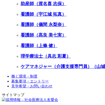
助産師（渡名喜 志保）
看護師（宇江城 拓真）
看護師（儀間 永梨奈）
看護師（髙良 美七実）
看護師（上條 健）
理学療法士（具志 彩夏）
ケアマネジャー（介護支援専門員）（山城
働く環境・制度
募集要項・エントリー
見学希望・お問い合わせ
サイトマップ