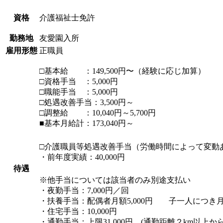
資格
介護福祉士免許
勤務地
友愛園入所
雇用形態
正職員
□基本給 ：149,500円〜（経験に応じ加算）
□資格手当 ：5,000円
□職能手当 ：5,000円
□処遇改善手当：3,500円～
□調整給 ：10,040円～5,700円
■基本月給計：173,040円～
□介護職員等処遇改善手当（労働時間によって変動
・前年度実績：40,000円
待遇
※他手当については該当者のみ別途支払い
・夜勤手当：7,000円／回
・扶養手当：配偶者月額5,000円 子一人につき月額
・住宅手当：10,000円
・通勤手当：上限31,000円 (通勤距離２km以上か