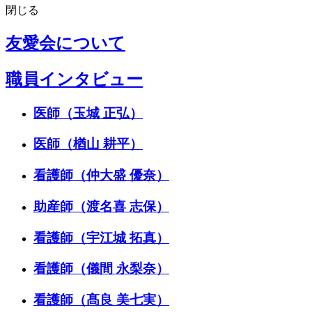
閉じる
友愛会について
職員インタビュー
医師（玉城 正弘）
医師（楢山 耕平）
看護師（仲大盛 優奈）
助産師（渡名喜 志保）
看護師（宇江城 拓真）
看護師（儀間 永梨奈）
看護師（髙良 美七実）