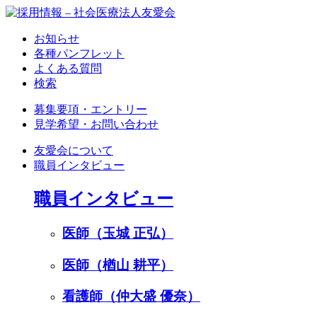
お知らせ
各種パンフレット
よくある質問
検索
募集要項・エントリー
見学希望・お問い合わせ
友愛会について
職員インタビュー
職員インタビュー
医師（玉城 正弘）
医師（楢山 耕平）
看護師（仲大盛 優奈）